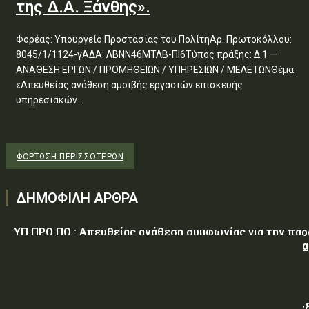
της Δ.Α. Ξάνθης».
Φορέας: Υπουργείο Προστασίας του ΠολίτηΑρ. Πρωτοκόλλου:
8045/1/1124-γΑΔΑ: ΛΒΝΝ46ΜΤΛΒ-ΠΙ6Τύπος πράξης: Δ.1 —
ΑΝΑΘΕΣΗ ΕΡΓΩΝ / ΠΡΟΜΗΘΕΙΩΝ / ΥΠΗΡΕΣΙΩΝ / ΜΕΛΕΤΩΝΘέμα:
«Απευθείας ανάθεση αμοιβής εργασιών επισκευής
υπηρεσιακών...
ΦΌΡΤΩΣΗ ΠΕΡΙΣΣΟΤΈΡΩΝ
ΔΗΜΟΦΙΛΗ ΑΡΘΡΑ
ΥΠ.ΠΡΟ.ΠΟ.: Απευθείας ανάθεση συμφωνίας για την πα
υπηρεσιών κλειδαρά για τη σφράγιση οικίας στα Μέγαρα
λόγω αιφνιδίου θανάτου και απουσίας συγγενών
Γαλλική «ψήφος εμπιστοσύνης» στην ηλεκτρική διασύν