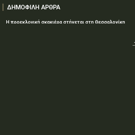
ΔΗΜΟΦΙΛΗ ΑΡΘΡΑ
Η προεκλογική σκακιέρα στήνεται στη Θεσσαλονίκη
Υεμένη: Στους 58 οι νεκροί, δεκάδες οι τραυματίες από
επίθεση των Χούθι σε κυβερνητικές δυνάμεις
Τραμπ: Ο πόλεμος με το Ιράν «θα τελειώσει σύντομα»
ΥΠ.ΠΡΟ.ΠΟ.: «Έγκριση δαπάνης, εξήντα ενός χιλιάδων
εξακοσίων εβδομήντα ευρώ και είκοσι δύο λεπτών
(61.670,22€), για την τροφοδοσία κρατουμένων του
ΠΡΟ.ΚΕ.Κ.Α Ορεστιάδας, που παραβίασαν...
ΥΠ.ΠΡΟ.ΠΟ.: ΠΡΟΣΩΡΙΝΕΣ ΚΥΚΛΟΦΟΡΙΑΚΕΣ ΡΥΘΜΙΣΕΙΣ