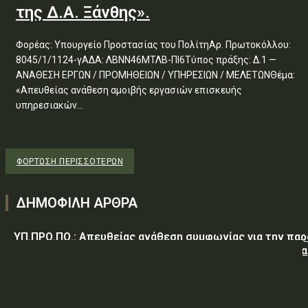
της Δ.Α. Ξάνθης».
Φορέας: Υπουργείο Προστασίας του ΠολίτηΑρ. Πρωτοκόλλου:
8045/1/1124-γΑΔΑ: ΛΒΝΝ46ΜΤΛΒ-ΠΙ6Τύπος πράξης: Δ.1 —
ΑΝΑΘΕΣΗ ΕΡΓΩΝ / ΠΡΟΜΗΘΕΙΩΝ / ΥΠΗΡΕΣΙΩΝ / ΜΕΛΕΤΩΝΘέμα:
«Απευθείας ανάθεση αμοιβής εργασιών επισκευής
υπηρεσιακών...
ΦΌΡΤΩΣΗ ΠΕΡΙΣΣΟΤΈΡΩΝ
ΔΗΜΟΦΙΛΗ ΑΡΘΡΑ
ΥΠ.ΠΡΟ.ΠΟ.: Απευθείας ανάθεση συμφωνίας για την πα
υπηρεσιών κλειδαρά για τη σφράγιση οικίας στα Μέγαρα
λόγω αιφνιδίου θανάτου και απουσίας συγγενών