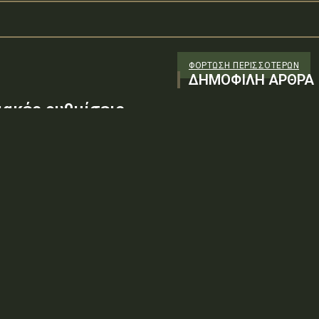
ΦΌΡΤΩΣΗ ΠΕΡΙΣΣΟΤΈΡΩΝ
ΔΗΜΟΦΙΛΗ ΑΡΘΡΑ
ακές ρυθμίσεις
ύρα – Υπέρεια στη
εση εργασιών στα
01/10/52 - ζ'ΑΔΑ: ΨΑΚΘ46ΜΤΛΒ-
ΕΙΣΘέμα: «Προσωρινές