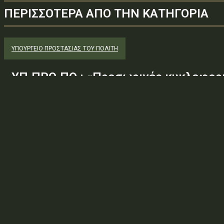
ΠΕΡΙΣΣΟΤΕΡΑ ΑΠΟ ΤΗΝ ΚΑΤΗΓΟΡΙΑ
ΥΠΟΥΡΓΕΊΟ ΠΡΟΣΤΑΣΊΑΣ ΤΟΥ ΠΟΛΊΤΗ
ΥΠ.ΠΡΟ.ΠΟ.: «Προσωρινές κυκλοφορι
στο οδικό τμήμα Ευύδριο – Κρήνη – Α
θέση αστοχίας GIS129, για την εκτέλ
πλαίσια του...
Φορέας: Υπουργείο Προστασίας του ΠολίτηΑρ. Πρωτοκόλλου: 25
ΑΕ6Τύπος πράξης: 2.4.7.1 — ΛΟΙΠΕΣ ΑΤΟΜΙΚΕΣ ΔΙΟΙΚΗΤΙΚΕΣ ΠΡΑΞ
κυκλοφοριακές ρυθμίσεις στο οδικό τμήμα Ευύδριο –...