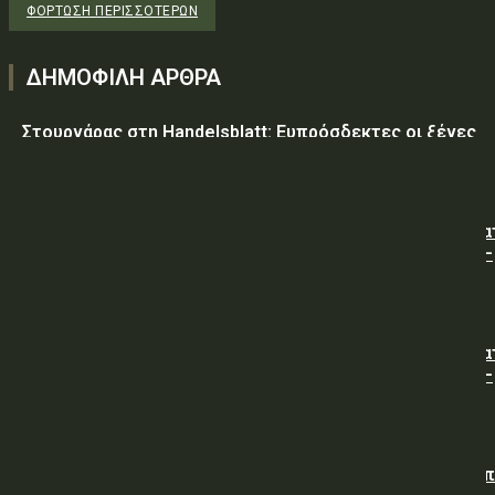
ΦΌΡΤΩΣΗ ΠΕΡΙΣΣΟΤΈΡΩΝ
ΔΗΜΟΦΙΛΗ ΑΡΘΡΑ
Στουρνάρας στη Handelsblatt: Ευπρόσδεκτες οι ξένες
συμμετοχές στις ελληνικές τράπεζες
ΥΠ.ΠΡΟ.ΠΟ.: « Προσωρινές κυκλοφοριακές ρυθμίσεις κα
τον 7ο Λαϊκό Αγώνα Δρόμου φράγμα Λίμνης Πλαστήρα –
Μούχα – Καστανιά ».
ΥΠ.ΠΡΟ.ΠΟ.: « Προσωρινές κυκλοφοριακές ρυθμίσεις κα
τον 7ο Λαϊκό Αγώνα Δρόμου φράγμα Λίμνης Πλαστήρα –
Μούχα – Καστανιά ».
ΥΠΕΘΑ: Διενέργεια Διαγωνισμού για την Προμήθεια νω