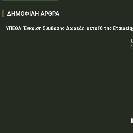
ΔΗΜΟΦΙΛΗ ΑΡΘΡΑ
ΥΠΕΘΑ: Έγκριση Σύμβασης Δωρεάς, μεταξύ της Εταιρεία
«GREEN PIXEL PRODUCTIONS Α.Ε.» ως δωρητή, του
Ελληνικού Δημοσίου – Υπουργείο-Εθνικής Άμυνας-Γενικ
Επιτελείο Αεροπορίας-Σχολή Μονίμων Υπαξιωματικών
Αεροπορίας...
ΥΠΕΘΑ: ΠΡΟΜΗΘΕΙΑ ΕΦΟΔΙΩΝ «ΕΙΔΩΝ ΚΡΕΑΤΩΝ ΚΑΙ
ΠΟΥΛΕΡΙΚΩΝ»
ΥΠΕΘΑ: ΠΡΟΣΚΛΗΣΗ ΥΠΟΒΟΛΗΣ ΠΡΟΣΦΟΡΩΝ
Όμιλος ΔΕΗ: Νέα συμφωνία για χαρτοφυλάκιο έργων ΑΠ
άνω των 2 GW σε Πολωνία και Ουγγαρία