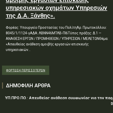
αμοιβής εργασιών επισκευής
υπηρεσιακών οχημάτων Υπηρεσιών
της Δ.Α. Ξάνθης».
Φορέας: Υπουργείο Προστασίας του ΠολίτηΑρ. Πρωτοκόλλου:
8045/1/1124-γΑΔΑ: ΛΒΝΝ46ΜΤΛΒ-ΠΙ6Τύπος πράξης: Δ.1 —
ΑΝΑΘΕΣΗ ΕΡΓΩΝ / ΠΡΟΜΗΘΕΙΩΝ / ΥΠΗΡΕΣΙΩΝ / ΜΕΛΕΤΩΝΘέμα:
«Απευθείας ανάθεση αμοιβής εργασιών επισκευής
υπηρεσιακών...
ΦΌΡΤΩΣΗ ΠΕΡΙΣΣΟΤΈΡΩΝ
ΔΗΜΟΦΙΛΗ ΑΡΘΡΑ
ΥΠ.ΠΡΟ.ΠΟ.: Απευθείας ανάθεση συμφωνίας για την πα
υπηρεσιών κλειδαρά για τη σφράγιση οικίας στα Μέγαρα
λόγω αιφνιδίου θανάτου και απουσίας συγγενών