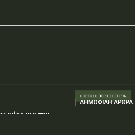
ΦΌΡΤΩΣΗ ΠΕΡΙΣΣΟΤΈΡΩΝ
ΔΗΜΟΦΙΛΗ ΑΡΘΡΑ
φωνίας για την
φράγιση οικίας στα
 απουσίας συγγενών