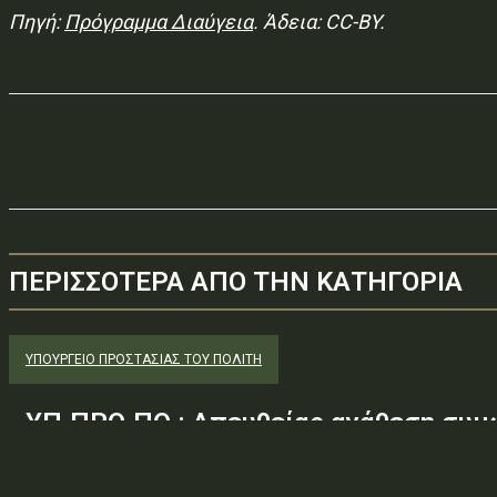
Πηγή:
Πρόγραμμα Διαύγεια
. Άδεια: CC-BY.
ΠΕΡΙΣΣΟΤΕΡΑ ΑΠΟ ΤΗΝ ΚΑΤΗΓΟΡΙΑ
ΥΠΟΥΡΓΕΊΟ ΠΡΟΣΤΑΣΊΑΣ ΤΟΥ ΠΟΛΊΤΗ
ΥΠ.ΠΡΟ.ΠΟ.: Απευθείας ανάθεση συμ
παροχή υπηρεσιών κλειδαρά για τη σ
Μέγαρα λόγω αιφνιδίου θανάτου και