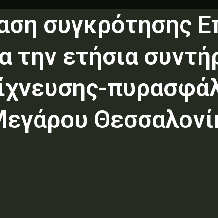
αση συγκρότησης Επ
ια την ετήσια συντή
ίχνευσης-πυρασφάλε
Μεγάρου Θεσσαλονίκ