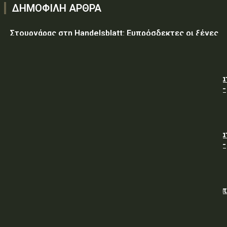
ΔΗΜΟΦΙΛΗ ΑΡΘΡΑ
Στουρνάρας στη Handelsblatt: Ευπρόσδεκτες οι ξένες
συμμετοχές στις ελληνικές τράπεζες
ΥΠ.ΠΡΟ.ΠΟ.: « Προσωρινές κυκλοφοριακές ρυθμίσεις κα
τον 7ο Λαϊκό Αγώνα Δρόμου φράγμα Λίμνης Πλαστήρα –
Μούχα – Καστανιά ».
ΥΠ.ΠΡΟ.ΠΟ.: « Προσωρινές κυκλοφοριακές ρυθμίσεις κα
τον 7ο Λαϊκό Αγώνα Δρόμου φράγμα Λίμνης Πλαστήρα –
Μούχα – Καστανιά ».
ΥΠΕΘΑ: Διενέργεια Διαγωνισμού για την Προμήθεια νω
άρτου (χωρίς άλευρα της Υπηρεσίας), προς κάλυψη
αναγκών των Μονάδων της Φρουράς Χαλκίδας