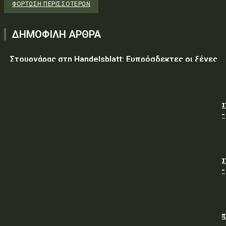
ΦΌΡΤΩΣΗ ΠΕΡΙΣΣΟΤΈΡΩΝ
ΔΗΜΟΦΙΛΗ ΑΡΘΡΑ
Στουρνάρας στη Handelsblatt: Ευπρόσδεκτες οι ξένες
συμμετοχές στις ελληνικές τράπεζες
ΥΠ.ΠΡΟ.ΠΟ.: « Προσωρινές κυκλοφοριακές ρυθμίσεις κα
τον 7ο Λαϊκό Αγώνα Δρόμου φράγμα Λίμνης Πλαστήρα –
Μούχα – Καστανιά ».
ΥΠ.ΠΡΟ.ΠΟ.: « Προσωρινές κυκλοφοριακές ρυθμίσεις κα
τον 7ο Λαϊκό Αγώνα Δρόμου φράγμα Λίμνης Πλαστήρα –
Μούχα – Καστανιά ».
ΥΠΕΘΑ: Διενέργεια Διαγωνισμού για την Προμήθεια νω
άρτου (χωρίς άλευρα της Υπηρεσίας), προς κάλυψη