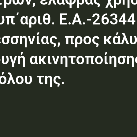
υπ΄αριθ. E.A.-2634
εσσηνίας, προς κάλ
υγή ακινητοποίηση
όλου της.