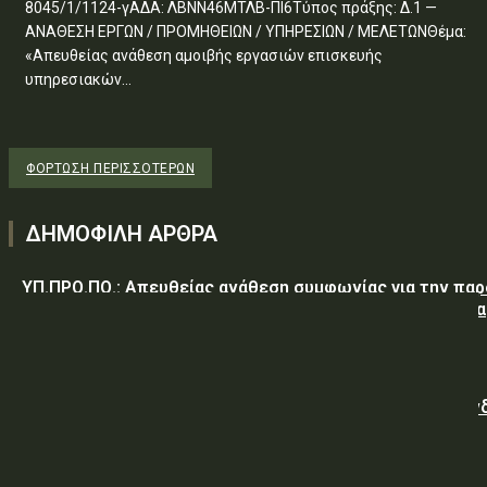
8045/1/1124-γΑΔΑ: ΛΒΝΝ46ΜΤΛΒ-ΠΙ6Τύπος πράξης: Δ.1 —
ΑΝΑΘΕΣΗ ΕΡΓΩΝ / ΠΡΟΜΗΘΕΙΩΝ / ΥΠΗΡΕΣΙΩΝ / ΜΕΛΕΤΩΝΘέμα:
«Απευθείας ανάθεση αμοιβής εργασιών επισκευής
υπηρεσιακών...
ΦΌΡΤΩΣΗ ΠΕΡΙΣΣΟΤΈΡΩΝ
ΔΗΜΟΦΙΛΗ ΑΡΘΡΑ
ΥΠ.ΠΡΟ.ΠΟ.: Απευθείας ανάθεση συμφωνίας για την πα
υπηρεσιών κλειδαρά για τη σφράγιση οικίας στα Μέγαρα
λόγω αιφνιδίου θανάτου και απουσίας συγγενών
Γαλλική «ψήφος εμπιστοσύνης» στην ηλεκτρική διασύν
Ελλάδας – Κύπρου με την είσοδο της Meridiam