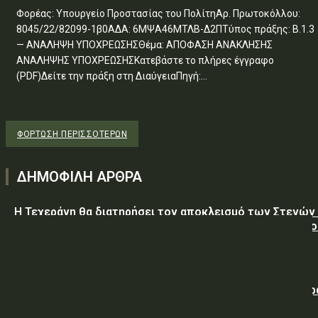
Φορέας: Υπουργείο Προστασίας του ΠολίτηΑρ. Πρωτοκόλλου:
8045/22/82099-1β0ΑΔΑ: 6ΜΨΑ46ΜΤΛΒ-Δ2ΠΤύπος πράξης: Β.1.3
— ΑΝΑΛΗΨΗ ΥΠΟΧΡΕΩΣΗΣΘέμα: ΑΠΟΦΑΣΗ ΑΝΑΚΛΗΣΗΣ
ΑΝΑΛΗΨΗΣ ΥΠΟΧΡΕΩΣΗΣΚατεβάστε το πλήρες έγγραφο
(PDF)Δείτε την πράξη στη ΔιαύγειαΠηγή:...
ΦΌΡΤΩΣΗ ΠΕΡΙΣΣΟΤΈΡΩΝ
ΔΗΜΟΦΙΛΗ ΑΡΘΡΑ
Η Τεχεράνη θα διατηρήσει τον αποκλεισμό των Στενών
Ορμούζ έως ότου οι ΗΠΑ αποδεχθούν “όλους” τους όρο
της
Ο Νετανιάχου απορρίπτει το ειρηνευτικό σχέδιο του Τ
για τη Γάζα