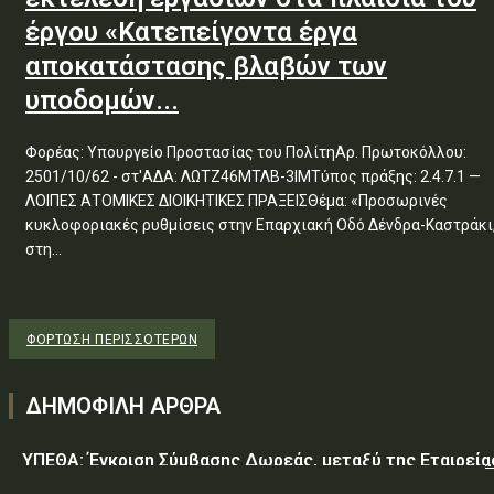
έργου «Κατεπείγοντα έργα
αποκατάστασης βλαβών των
υποδομών...
Φορέας: Υπουργείο Προστασίας του ΠολίτηΑρ. Πρωτοκόλλου:
2501/10/62 - στ'ΑΔΑ: ΛΩΤΖ46ΜΤΛΒ-3ΙΜΤύπος πράξης: 2.4.7.1 —
ΛΟΙΠΕΣ ΑΤΟΜΙΚΕΣ ΔΙΟΙΚΗΤΙΚΕΣ ΠΡΑΞΕΙΣΘέμα: «Προσωρινές
κυκλοφοριακές ρυθμίσεις στην Επαρχιακή Οδό Δένδρα-Καστράκι
στη...
ΦΌΡΤΩΣΗ ΠΕΡΙΣΣΟΤΈΡΩΝ
ΔΗΜΟΦΙΛΗ ΑΡΘΡΑ
ΥΠΕΘΑ: Έγκριση Σύμβασης Δωρεάς, μεταξύ της Εταιρεία
«GREEN PIXEL PRODUCTIONS Α.Ε.» ως δωρητή, του