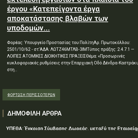
έργου «Κατεπείγοντα έργα
αποκατάστασης βλαβών των
υποδομών...
Φορέας: Υπουργείο Προστασίας του ΠολίτηΑρ. Πρωτοκόλλου:
2501/10/62 - στ'ΑΔΑ: ΛΩΤΖ46ΜΤΛΒ-3ΙΜΤύπος πράξης: 2.4.7.1 —
ΛΟΙΠΕΣ ΑΤΟΜΙΚΕΣ ΔΙΟΙΚΗΤΙΚΕΣ ΠΡΑΞΕΙΣΘέμα: «Προσωρινές
κυκλοφοριακές ρυθμίσεις στην Επαρχιακή Οδό Δένδρα-Καστράκι
στη...
ΦΌΡΤΩΣΗ ΠΕΡΙΣΣΟΤΈΡΩΝ
ΔΗΜΟΦΙΛΗ ΑΡΘΡΑ
ΥΠΕΘΑ: Έγκριση Σύμβασης Δωρεάς, μεταξύ της Εταιρεία
«GREEN PIXEL PRODUCTIONS Α.Ε.» ως δωρητή, του