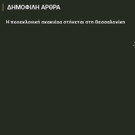
ΔΗΜΟΦΙΛΗ ΑΡΘΡΑ
Η προεκλογική σκακιέρα στήνεται στη Θεσσαλονίκη
Υεμένη: Στους 58 οι νεκροί, δεκάδες οι τραυματίες από
επίθεση των Χούθι σε κυβερνητικές δυνάμεις
Τραμπ: Ο πόλεμος με το Ιράν «θα τελειώσει σύντομα»
ΥΠ.ΠΡΟ.ΠΟ.: «Έγκριση δαπάνης, εξήντα ενός χιλιάδων
εξακοσίων εβδομήντα ευρώ και είκοσι δύο λεπτών
(61.670,22€), για την τροφοδοσία κρατουμένων του
ΠΡΟ.ΚΕ.Κ.Α Ορεστιάδας, που παραβίασαν...
ΥΠ.ΠΡΟ.ΠΟ.: ΠΡΟΣΩΡΙΝΕΣ ΚΥΚΛΟΦΟΡΙΑΚΕΣ ΡΥΘΜΙΣΕΙΣ