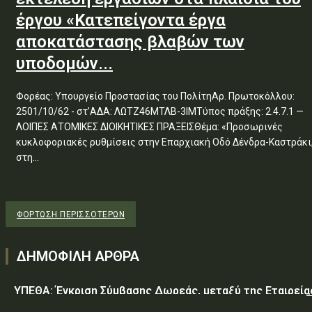
έργου «Κατεπείγοντα έργα
αποκατάστασης βλαβών των
υποδομών...
Φορέας: Υπουργείο Προστασίας του ΠολίτηΑρ. Πρωτοκόλλου:
2501/10/62 - στ'ΑΔΑ: ΛΩΤΖ46ΜΤΛΒ-3ΙΜΤύπος πράξης: 2.4.7.1 —
ΛΟΙΠΕΣ ΑΤΟΜΙΚΕΣ ΔΙΟΙΚΗΤΙΚΕΣ ΠΡΑΞΕΙΣΘέμα: «Προσωρινές
κυκλοφοριακές ρυθμίσεις στην Επαρχιακή Οδό Δένδρα-Καστράκι
στη...
ΦΌΡΤΩΣΗ ΠΕΡΙΣΣΟΤΈΡΩΝ
ΔΗΜΟΦΙΛΗ ΑΡΘΡΑ
ΥΠΕΘΑ: Έγκριση Σύμβασης Δωρεάς, μεταξύ της Εταιρεία
«GREEN PIXEL PRODUCTIONS Α.Ε.» ως δωρητή, του