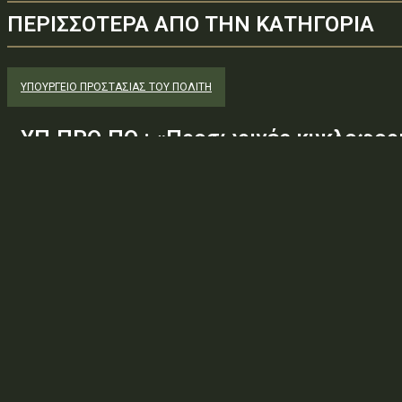
ΠΕΡΙΣΣΟΤΕΡΑ ΑΠΟ ΤΗΝ ΚΑΤΗΓΟΡΙΑ
ΥΠΟΥΡΓΕΊΟ ΠΡΟΣΤΑΣΊΑΣ ΤΟΥ ΠΟΛΊΤΗ
ΥΠ.ΠΡΟ.ΠΟ.: «Προσωρινές κυκλοφορι
στο οδικό τμήμα Ευύδριο – Κρήνη – Α
θέση αστοχίας GIS129, για την εκτέλ
πλαίσια του...
Φορέας: Υπουργείο Προστασίας του ΠολίτηΑρ. Πρωτοκόλλου: 25
ΑΕ6Τύπος πράξης: 2.4.7.1 — ΛΟΙΠΕΣ ΑΤΟΜΙΚΕΣ ΔΙΟΙΚΗΤΙΚΕΣ ΠΡΑΞ
κυκλοφοριακές ρυθμίσεις στο οδικό τμήμα Ευύδριο –...