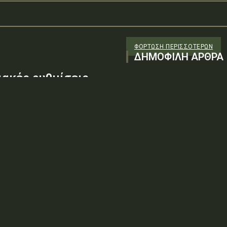
ΦΌΡΤΩΣΗ ΠΕΡΙΣΣΟΤΈΡΩΝ
ΔΗΜΟΦΙΛΗ ΑΡΘΡΑ
ακές ρυθμίσεις
ύρα – Υπέρεια στη
εση εργασιών στα
01/10/52 - ζ'ΑΔΑ: ΨΑΚΘ46ΜΤΛΒ-
ΕΙΣΘέμα: «Προσωρινές