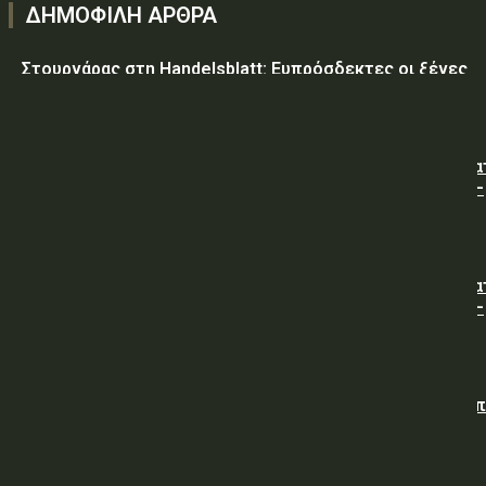
ΔΗΜΟΦΙΛΗ ΑΡΘΡΑ
Στουρνάρας στη Handelsblatt: Ευπρόσδεκτες οι ξένες
συμμετοχές στις ελληνικές τράπεζες
ΥΠ.ΠΡΟ.ΠΟ.: « Προσωρινές κυκλοφοριακές ρυθμίσεις κα
τον 7ο Λαϊκό Αγώνα Δρόμου φράγμα Λίμνης Πλαστήρα –
Μούχα – Καστανιά ».
ΥΠ.ΠΡΟ.ΠΟ.: « Προσωρινές κυκλοφοριακές ρυθμίσεις κα
τον 7ο Λαϊκό Αγώνα Δρόμου φράγμα Λίμνης Πλαστήρα –
Μούχα – Καστανιά ».
ΥΠΕΘΑ: Διενέργεια Διαγωνισμού για την Προμήθεια νω
άρτου (χωρίς άλευρα της Υπηρεσίας), προς κάλυψη
αναγκών των Μονάδων της Φρουράς Χαλκίδας