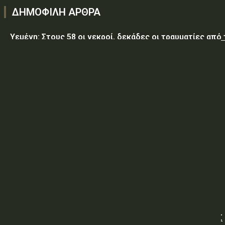
ΔΗΜΟΦΙΛΗ ΑΡΘΡΑ
Υεμένη: Στους 58 οι νεκροί, δεκάδες οι τραυματίες από
επίθεση των Χούθι σε κυβερνητικές δυνάμεις
Τραμπ: Ο πόλεμος με το Ιράν «θα τελειώσει σύντομα»
ΥΠ.ΠΡΟ.ΠΟ.: «Έγκριση δαπάνης, εξήντα ενός χιλιάδων
εξακοσίων εβδομήντα ευρώ και είκοσι δύο λεπτών
(61.670,22€), για την τροφοδοσία κρατουμένων του
ΠΡΟ.ΚΕ.Κ.Α Ορεστιάδας, που παραβίασαν...
ΥΠ.ΠΡΟ.ΠΟ.: ΠΡΟΣΩΡΙΝΕΣ ΚΥΚΛΟΦΟΡΙΑΚΕΣ ΡΥΘΜΙΣΕΙΣ
ΥΠΕΘΑ: «Αναβάθμιση – Επέκταση του Υφιστάμενου ΒΝΣ