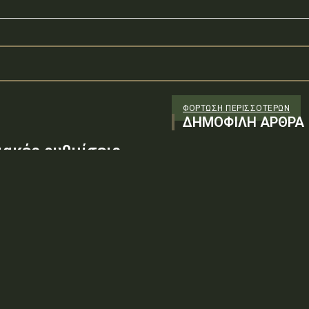
ΦΌΡΤΩΣΗ ΠΕΡΙΣΣΟΤΈΡΩΝ
ΔΗΜΟΦΙΛΗ ΑΡΘΡΑ
ακές ρυθμίσεις
ύρα – Υπέρεια στη
εση εργασιών στα
01/10/52 - ζ'ΑΔΑ: ΨΑΚΘ46ΜΤΛΒ-
ΕΙΣΘέμα: «Προσωρινές