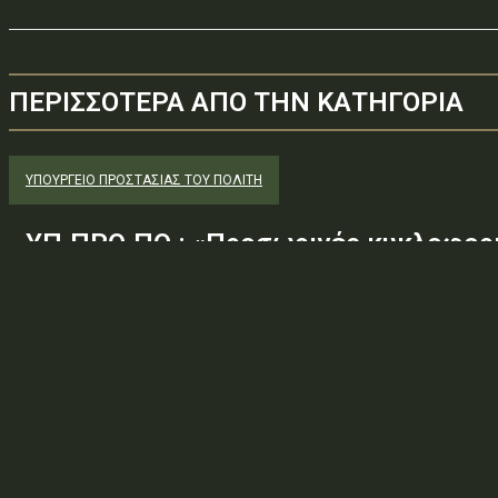
ΠΕΡΙΣΣΟΤΕΡΑ ΑΠΟ ΤΗΝ ΚΑΤΗΓΟΡΙΑ
ΥΠΟΥΡΓΕΊΟ ΠΡΟΣΤΑΣΊΑΣ ΤΟΥ ΠΟΛΊΤΗ
ΥΠ.ΠΡΟ.ΠΟ.: «Προσωρινές κυκλοφορι
στο οδικό τμήμα Ευύδριο – Κρήνη – Α
θέση αστοχίας GIS129, για την εκτέλ
πλαίσια του...
Φορέας: Υπουργείο Προστασίας του ΠολίτηΑρ. Πρωτοκόλλου: 25
ΑΕ6Τύπος πράξης: 2.4.7.1 — ΛΟΙΠΕΣ ΑΤΟΜΙΚΕΣ ΔΙΟΙΚΗΤΙΚΕΣ ΠΡΑΞ
κυκλοφοριακές ρυθμίσεις στο οδικό τμήμα Ευύδριο –...