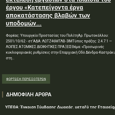
έργου «Κατεπείγοντα έργα
αποκατάστασης βλαβών των
υποδομών...
Φορέας: Υπουργείο Προστασίας του ΠολίτηΑρ. Πρωτοκόλλου:
2501/10/62 - στ'ΑΔΑ: ΛΩΤΖ46ΜΤΛΒ-3ΙΜΤύπος πράξης: 2.4.7.1 —
ΛΟΙΠΕΣ ΑΤΟΜΙΚΕΣ ΔΙΟΙΚΗΤΙΚΕΣ ΠΡΑΞΕΙΣΘέμα: «Προσωρινές
κυκλοφοριακές ρυθμίσεις στην Επαρχιακή Οδό Δένδρα-Καστράκι
στη...
ΦΌΡΤΩΣΗ ΠΕΡΙΣΣΟΤΈΡΩΝ
ΔΗΜΟΦΙΛΗ ΑΡΘΡΑ
ΥΠΕΘΑ: Έγκριση Σύμβασης Δωρεάς, μεταξύ της Εταιρεία
«GREEN PIXEL PRODUCTIONS Α.Ε.» ως δωρητή, του