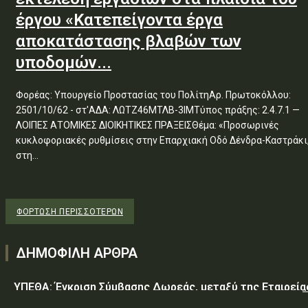
έργου «Κατεπείγοντα έργα
αποκατάστασης βλαβών των
υποδομών...
Φορέας: Υπουργείο Προστασίας του ΠολίτηΑρ. Πρωτοκόλλου:
2501/10/62 - στ'ΑΔΑ: ΛΩΤΖ46ΜΤΛΒ-3ΙΜΤύπος πράξης: 2.4.7.1 —
ΛΟΙΠΕΣ ΑΤΟΜΙΚΕΣ ΔΙΟΙΚΗΤΙΚΕΣ ΠΡΑΞΕΙΣΘέμα: «Προσωρινές
κυκλοφοριακές ρυθμίσεις στην Επαρχιακή Οδό Δένδρα-Καστράκι
στη...
ΦΌΡΤΩΣΗ ΠΕΡΙΣΣΟΤΈΡΩΝ
ΔΗΜΟΦΙΛΗ ΑΡΘΡΑ
ΥΠΕΘΑ: Έγκριση Σύμβασης Δωρεάς, μεταξύ της Εταιρεία
«GREEN PIXEL PRODUCTIONS Α.Ε.» ως δωρητή, του