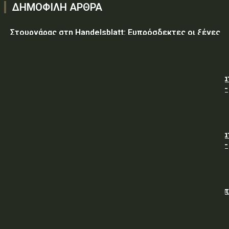
ΔΗΜΟΦΙΛΗ ΑΡΘΡΑ
Στουρνάρας στη Handelsblatt: Ευπρόσδεκτες οι ξένες
συμμετοχές στις ελληνικές τράπεζες
ΥΠ.ΠΡΟ.ΠΟ.: « Προσωρινές κυκλοφοριακές ρυθμίσεις κα
τον 7ο Λαϊκό Αγώνα Δρόμου φράγμα Λίμνης Πλαστήρα –
Μούχα – Καστανιά ».
ΥΠ.ΠΡΟ.ΠΟ.: « Προσωρινές κυκλοφοριακές ρυθμίσεις κα
τον 7ο Λαϊκό Αγώνα Δρόμου φράγμα Λίμνης Πλαστήρα –
Μούχα – Καστανιά ».
ΥΠΕΘΑ: Διενέργεια Διαγωνισμού για την Προμήθεια νω
άρτου (χωρίς άλευρα της Υπηρεσίας), προς κάλυψη
αναγκών των Μονάδων της Φρουράς Χαλκίδας