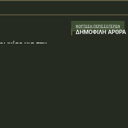
ΦΌΡΤΩΣΗ ΠΕΡΙΣΣΟΤΈΡΩΝ
ΔΗΜΟΦΙΛΗ ΑΡΘΡΑ
φωνίας για την
φράγιση οικίας στα
 απουσίας συγγενών
45/7/26/36-δ’ΑΔΑ:
ΕΙΩΝ / ΥΠΗΡΕΣΙΩΝ /