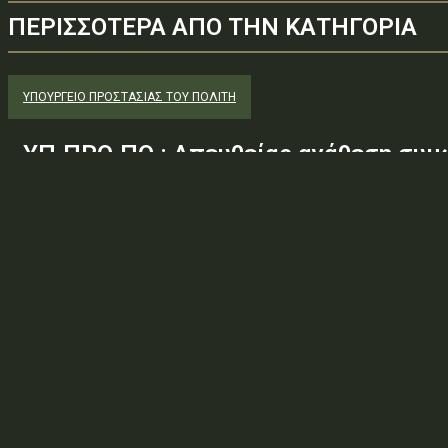
ΠΕΡΙΣΣΟΤΕΡΑ ΑΠΟ ΤΗΝ ΚΑΤΗΓΟΡΙΑ
ΥΠΟΥΡΓΕΊΟ ΠΡΟΣΤΑΣΊΑΣ ΤΟΥ ΠΟΛΊΤΗ
ΥΠ.ΠΡΟ.ΠΟ.: Απευθείας ανάθεση συμ
παροχή υπηρεσιών κλειδαρά για τη σ
Μέγαρα λόγω αιφνιδίου θανάτου και
Φορέας: Υπουργείο Προστασίας του ΠολίτηΑρ. Πρωτοκόλλου: 80
ΕΠΑΠ46ΜΤΛΒ-9ΚΓΤύπος πράξης: Δ.1 — ΑΝΑΘΕΣΗ ΕΡΓΩΝ / ΠΡΟΜΗΘ
ΜΕΛΕΤΩΝΘέμα: Απευθείας ανάθεση συμφωνίας για την παροχή...
ΥΠΟΥΡΓΕΊΟ ΠΡΟΣΤΑΣΊΑΣ ΤΟΥ ΠΟΛΊΤΗ