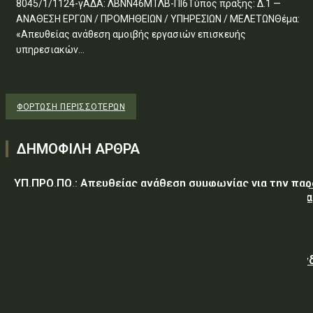
8045/1/1124-γΑΔΑ: ΛΒΝΝ46ΜΤΛΒ-ΠΙ6Τύπος πράξης: Δ.1 —
ΑΝΑΘΕΣΗ ΕΡΓΩΝ / ΠΡΟΜΗΘΕΙΩΝ / ΥΠΗΡΕΣΙΩΝ / ΜΕΛΕΤΩΝΘέμα:
«Απευθείας ανάθεση αμοιβής εργασιών επισκευής
υπηρεσιακών...
ΦΌΡΤΩΣΗ ΠΕΡΙΣΣΟΤΈΡΩΝ
ΔΗΜΟΦΙΛΗ ΑΡΘΡΑ
ΥΠ.ΠΡΟ.ΠΟ.: Απευθείας ανάθεση συμφωνίας για την πα
υπηρεσιών κλειδαρά για τη σφράγιση οικίας στα Μέγαρα
λόγω αιφνιδίου θανάτου και απουσίας συγγενών
Γαλλική «ψήφος εμπιστοσύνης» στην ηλεκτρική διασύν
Ελλάδας – Κύπρου με την είσοδο της Meridiam