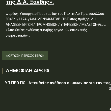
της Δ.Α. Ξάνθης».
Φορέας: Υπουργείο Προστασίας του ΠολίτηΑρ. Πρωτοκόλλου:
8045/1/1124-γΑΔΑ: ΛΒΝΝ46ΜΤΛΒ-ΠΙ6Τύπος πράξης: Δ.1 —
ΑΝΑΘΕΣΗ ΕΡΓΩΝ / ΠΡΟΜΗΘΕΙΩΝ / ΥΠΗΡΕΣΙΩΝ / ΜΕΛΕΤΩΝΘέμα:
«Απευθείας ανάθεση αμοιβής εργασιών επισκευής
υπηρεσιακών...
ΦΌΡΤΩΣΗ ΠΕΡΙΣΣΟΤΈΡΩΝ
ΔΗΜΟΦΙΛΗ ΑΡΘΡΑ
ΥΠ.ΠΡΟ.ΠΟ.: Απευθείας ανάθεση συμφωνίας για την πα
υπηρεσιών κλειδαρά για τη σφράγιση οικίας στα Μέγαρα
λόγω αιφνιδίου θανάτου και απουσίας συγγενών
Γαλλική «ψήφος εμπιστοσύνης» στην ηλεκτρική διασύν