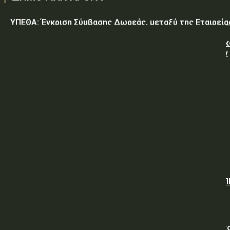
ΥΠΕΘΑ: Έγκριση Σύμβασης Δωρεάς, μεταξύ της Εταιρεία
«GREEN PIXEL PRODUCTIONS Α.Ε.» ως δωρητή, του
Ελληνικού Δημοσίου – Υπουργείο-Εθνικής Άμυνας-Γενικ
Επιτελείο Αεροπορίας-Σχολή Μονίμων Υπαξιωματικών
Αεροπορίας...
ΥΠΕΘΑ: ΠΡΟΜΗΘΕΙΑ ΕΦΟΔΙΩΝ «ΕΙΔΩΝ ΚΡΕΑΤΩΝ ΚΑΙ
ΠΟΥΛΕΡΙΚΩΝ»
ΥΠΕΘΑ: ΠΡΟΣΚΛΗΣΗ ΥΠΟΒΟΛΗΣ ΠΡΟΣΦΟΡΩΝ
Όμιλος ΔΕΗ: Νέα συμφωνία για χαρτοφυλάκιο έργων ΑΠ
άνω των 2 GW σε Πολωνία και Ουγγαρία
ΥΠ.ΠΡΟ.ΠΟ.: «Προσωρινές κυκλοφοριακές ρυθμίσεις στ