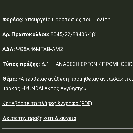
Φορέας:
Υπουργείο Προστασίας του Πολίτη
Αρ. Πρωτοκόλλου:
8045/22/88406-1β΄
ΑΔΑ:
ΨΘ8Λ46ΜΤΛΒ-ΛΜ2
Τύπος πράξης:
Δ.1 — ΑΝΑΘΕΣΗ ΕΡΓΩΝ / ΠΡΟΜΗΘΕΙΩ
Θέμα:
«Απευθείας ανάθεση προμήθειας ανταλλακτικώ
μάρκας HYUNDAI εκτός εγγύησης».
Κατεβάστε το πλήρες έγγραφο (PDF)
Δείτε την πράξη στη Διαύγεια