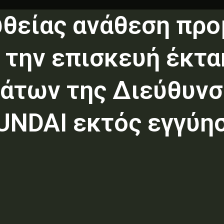
υθείας ανάθεση προ
α την επισκευή έκτ
άτων της Διεύθυνσ
UNDAI εκτός εγγύη