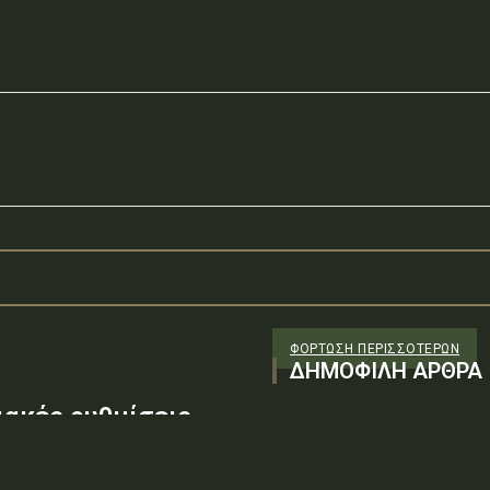
ΦΌΡΤΩΣΗ ΠΕΡΙΣΣΟΤΈΡΩΝ
ΔΗΜΟΦΙΛΗ ΑΡΘΡΑ
ακές ρυθμίσεις
ύρα – Υπέρεια στη
εση εργασιών στα