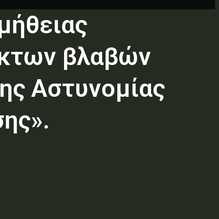
μήθειας
ακτων βλαβών
ης Αστυνομίας
σης».