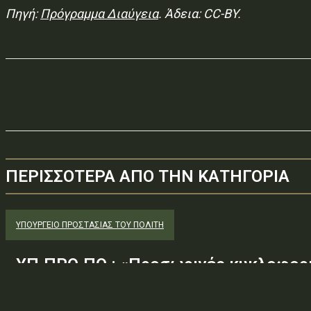
Πηγή:
Πρόγραμμα Διαύγεια
. Άδεια: CC-BY.
ΠΕΡΙΣΣΟΤΕΡΑ ΑΠΟ ΤΗΝ ΚΑΤΗΓΟΡΙΑ
ΥΠΟΥΡΓΕΊΟ ΠΡΟΣΤΑΣΊΑΣ ΤΟΥ ΠΟΛΊΤΗ
ΥΠ.ΠΡΟ.ΠΟ.: «Προσωρινές κυκλοφορι
στο οδικό τμήμα Ευύδριο – Κρήνη – Α
θέση αστοχίας GIS129, για την εκτέλ