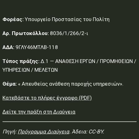
Φορέας:
Υπουργείο Προστασίας του Πολίτη
Αρ. Πρωτοκόλλου:
8036/1/266/2-ι
ΑΔΑ:
9ΓΛΥ46ΜΤΛΒ-118
Τύπος πράξης:
Δ.1 — ΑΝΑΘΕΣΗ ΕΡΓΩΝ / ΠΡΟΜΗΘΕΙΩΝ /
ΥΠΗΡΕΣΙΩΝ / ΜΕΛΕΤΩΝ
Θέμα:
« Απευθείας ανάθεση παροχής υπηρεσιών».
Κατεβάστε το πλήρες έγγραφο (PDF)
Δείτε την πράξη στη Διαύγεια
Πηγή:
Πρόγραμμα Διαύγεια
. Άδεια: CC-BY.