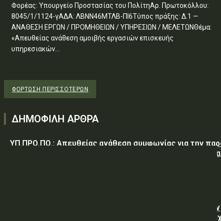
Φορέας: Υπουργείο Προστασίας του ΠολίτηΑρ. Πρωτοκόλλου:
8045/1/1124-γΑΔΑ: ΛΒΝΝ46ΜΤΛΒ-ΠΙ6Τύπος πράξης: Δ.1 —
ΑΝΑΘΕΣΗ ΕΡΓΩΝ / ΠΡΟΜΗΘΕΙΩΝ / ΥΠΗΡΕΣΙΩΝ / ΜΕΛΕΤΩΝΘέμα:
«Απευθείας ανάθεση αμοιβής εργασιών επισκευής
υπηρεσιακών...
ΦΌΡΤΩΣΗ ΠΕΡΙΣΣΟΤΈΡΩΝ
ΔΗΜΟΦΙΛΗ ΑΡΘΡΑ
ΥΠ.ΠΡΟ.ΠΟ.: Απευθείας ανάθεση συμφωνίας για την πα
υπηρεσιών κλειδαρά για τη σφράγιση οικίας στα Μέγαρα
λόγω αιφνιδίου θανάτου και απουσίας συγγενών
ΥΠ.ΠΡΟ.ΠΟ.: Εργασίες για την επισκευή – συντήρηση
υπηρεσιακών οχημάτων μάρκας NISSAN, των Τμημάτων
Συνοριακής Φύλαξης της Δ.Α. Αλεξανδρούπολης, που έ