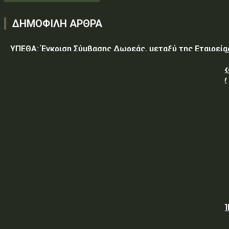
ΔΗΜΟΦΙΛΗ ΑΡΘΡΑ
ΥΠΕΘΑ: Έγκριση Σύμβασης Δωρεάς, μεταξύ της Εταιρεία
«GREEN PIXEL PRODUCTIONS Α.Ε.» ως δωρητή, του
Ελληνικού Δημοσίου – Υπουργείο-Εθνικής Άμυνας-Γενικ
Επιτελείο Αεροπορίας-Σχολή Μονίμων Υπαξιωματικών
Αεροπορίας...
ΥΠΕΘΑ: ΠΡΟΜΗΘΕΙΑ ΕΦΟΔΙΩΝ «ΕΙΔΩΝ ΚΡΕΑΤΩΝ ΚΑΙ
ΠΟΥΛΕΡΙΚΩΝ»
ΥΠΕΘΑ: ΠΡΟΣΚΛΗΣΗ ΥΠΟΒΟΛΗΣ ΠΡΟΣΦΟΡΩΝ
Όμιλος ΔΕΗ: Νέα συμφωνία για χαρτοφυλάκιο έργων ΑΠ
άνω των 2 GW σε Πολωνία και Ουγγαρία