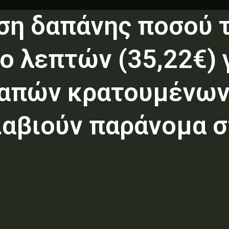
ση δαπάνης ποσού 
ο λεπτών (35,22€) 
απών κρατουμένων
διαβιούν παράνομα 