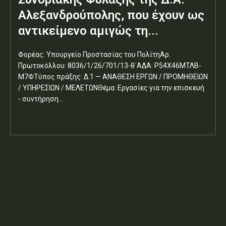
Αλεξανδρούπολης, που έχουν ως
αντικείμενο αμιγώς τη...
Φορέας: Υπουργείο Προστασίας του ΠολίτηΑρ.
Πρωτοκόλλου: 8036/1/26/701/13-θ΄ΑΔΑ: Ρ54Χ46ΜΤΛΒ-
Μ7ΦΤύπος πράξης: Δ.1 — ΑΝΑΘΕΣΗ ΕΡΓΩΝ / ΠΡΟΜΗΘΕΙΩΝ
/ ΥΠΗΡΕΣΙΩΝ / ΜΕΛΕΤΩΝΘέμα: Εργασίες για την επισκευή
- συντήρηση...