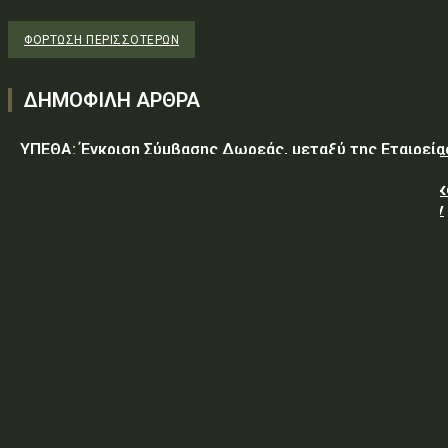
ΦΌΡΤΩΣΗ ΠΕΡΙΣΣΟΤΈΡΩΝ
ΔΗΜΟΦΙΛΗ ΑΡΘΡΑ
ΥΠΕΘΑ: Έγκριση Σύμβασης Δωρεάς, μεταξύ της Εταιρεία
«GREEN PIXEL PRODUCTIONS Α.Ε.» ως δωρητή, του
Ελληνικού Δημοσίου – Υπουργείο-Εθνικής Άμυνας-Γενικ
Επιτελείο Αεροπορίας-Σχολή Μονίμων Υπαξιωματικών
Αεροπορίας...
ΥΠΕΘΑ: ΠΡΟΜΗΘΕΙΑ ΕΦΟΔΙΩΝ «ΕΙΔΩΝ ΚΡΕΑΤΩΝ ΚΑΙ
ΠΟΥΛΕΡΙΚΩΝ»
ΥΠΕΘΑ: ΠΡΟΣΚΛΗΣΗ ΥΠΟΒΟΛΗΣ ΠΡΟΣΦΟΡΩΝ