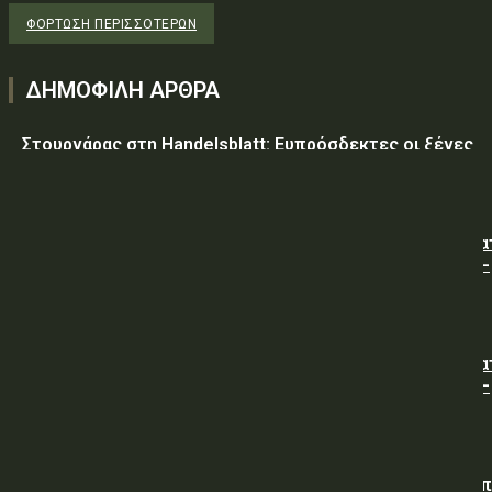
ΦΌΡΤΩΣΗ ΠΕΡΙΣΣΟΤΈΡΩΝ
ΔΗΜΟΦΙΛΗ ΑΡΘΡΑ
Στουρνάρας στη Handelsblatt: Ευπρόσδεκτες οι ξένες
συμμετοχές στις ελληνικές τράπεζες
ΥΠ.ΠΡΟ.ΠΟ.: « Προσωρινές κυκλοφοριακές ρυθμίσεις κα
τον 7ο Λαϊκό Αγώνα Δρόμου φράγμα Λίμνης Πλαστήρα –
Μούχα – Καστανιά ».
ΥΠ.ΠΡΟ.ΠΟ.: « Προσωρινές κυκλοφοριακές ρυθμίσεις κα
τον 7ο Λαϊκό Αγώνα Δρόμου φράγμα Λίμνης Πλαστήρα –
Μούχα – Καστανιά ».
ΥΠΕΘΑ: Διενέργεια Διαγωνισμού για την Προμήθεια νω