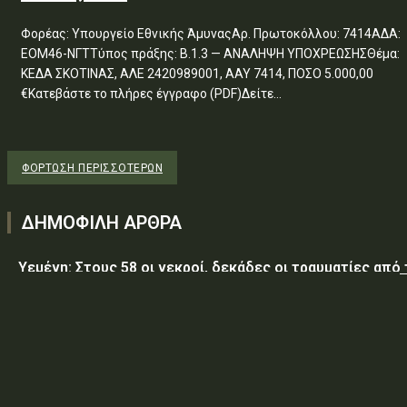
Φορέας: Υπουργείο Εθνικής ΆμυναςΑρ. Πρωτοκόλλου: 7414ΑΔΑ:
ΕΟΜ46-ΝΓΤΤύπος πράξης: Β.1.3 — ΑΝΑΛΗΨΗ ΥΠΟΧΡΕΩΣΗΣΘέμα:
ΚΕΔΑ ΣΚΟΤΙΝΑΣ, ΑΛΕ 2420989001, ΑΑΥ 7414, ΠΟΣΟ 5.000,00
€Κατεβάστε το πλήρες έγγραφο (PDF)Δείτε...
ΦΌΡΤΩΣΗ ΠΕΡΙΣΣΟΤΈΡΩΝ
ΔΗΜΟΦΙΛΗ ΑΡΘΡΑ
Υεμένη: Στους 58 οι νεκροί, δεκάδες οι τραυματίες από
επίθεση των Χούθι σε κυβερνητικές δυνάμεις
Τραμπ: Ο πόλεμος με το Ιράν «θα τελειώσει σύντομα»