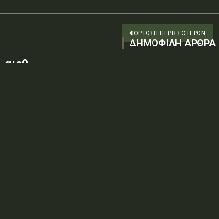
ΦΌΡΤΩΣΗ ΠΕΡΙΣΣΟΤΈΡΩΝ
ΔΗΜΟΦΙΛΗ ΑΡΘΡΑ
 αιρθ
26/98 ΑΔΤΕ/4ο ΕΓ
88100) λόγω της
ν τεχνικών
: ΨΨΘΥ6-2ΝΝΤύπος πράξης: Δ.2.1
ρωση Πρόσκλησης της υπ. αιρθ