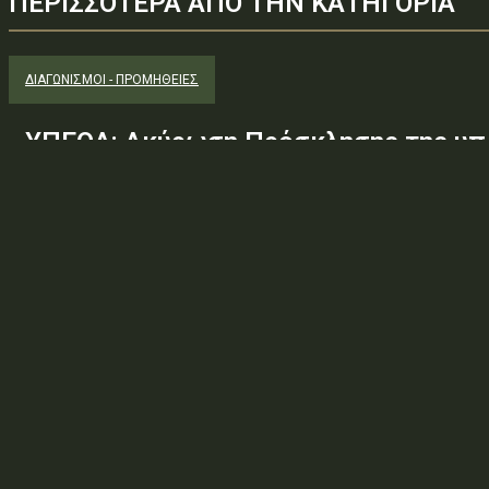
ΠΕΡΙΣΣΟΤΕΡΑ ΑΠΟ ΤΗΝ ΚΑΤΗΓΟΡΙΑ
ΔΙΑΓΩΝΙΣΜΟΊ - ΠΡΟΜΉΘΕΙΕΣ
ΥΠΕΘΑ: Ακύρωση Πρόσκλησης της υπ.
Φ.600.163/94/22278/Σ.2265/25 Μαΐ 
(ΑΔΑ:ΕΧΕ06-Σ4Ν, ΑΔΑΜ: 26PROC0190
ανάγκης ουσιώδους τροποποίησης τω
προδιαγραφών, των όρων...
Φορέας: Υπουργείο Εθνικής ΆμυναςΑρ. Πρωτοκόλλου: 24266ΑΔΑ
— ΠΕΡΙΛΗΨΗ ΔΙΑΚΗΡΥΞΗΣ / ΔΙΑΚΗΡΥΞΗ (ΑΠΟ 1.10.2025)Θέμα: Ακύ
Φ.600.163/94/22278/Σ.2265/25 Μαΐ 26/98 ΑΔΤΕ/4ο...