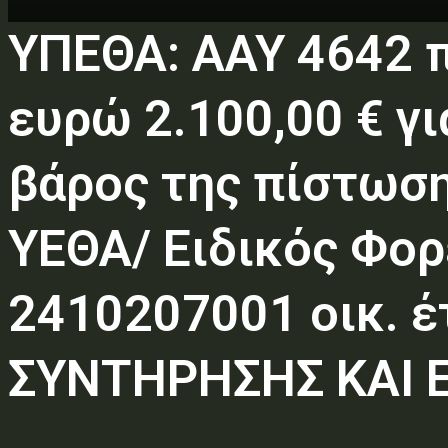
ΥΠΕΘΑ: AAY 4642 π
ευρώ 2.100,00 € γ
βάρος της πίστωσ
ΥΕΘΑ/ Ειδικός Φορ
2410207001 οικ. έ
ΣΥΝΤΗΡΗΣΗΣ ΚΑΙ 