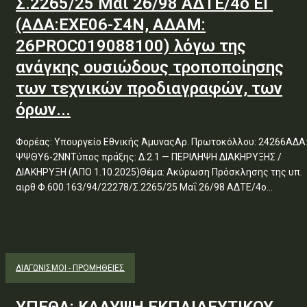
Σ.2265/25 Μαΐ 26/98 ΑΔΤΕ/4ο ΕΓ
(ΑΔΑ:ΕΧΕ06-Σ4Ν, ΑΔΑΜ:
26PROC019088100) λόγω της
ανάγκης ουσιώδους τροποποίησης
των τεχνικών προδιαγραφών, των
όρων...
Φορέας: Υπουργείο Εθνικής ΆμυναςΑρ. Πρωτοκόλλου: 24266ΑΔΑ
ΨΨΘΥ6-2ΝΝΤύπος πράξης: Δ.2.1 — ΠΕΡΙΛΗΨΗ ΔΙΑΚΗΡΥΞΗΣ /
ΔΙΑΚΗΡΥΞΗ (ΑΠΟ 1.10.2025)Θέμα: Ακύρωση Πρόσκλησης της υπ.
αιρθ Φ.600.163/94/22278/Σ.2265/25 Μαΐ 26/98 ΑΔΤΕ/4ο...
ΔΙΑΓΩΝΙΣΜΟΊ - ΠΡΟΜΉΘΕΙΕΣ