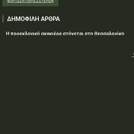
ΦΌΡΤΩΣΗ ΠΕΡΙΣΣΟΤΈΡΩΝ
ΔΗΜΟΦΙΛΗ ΑΡΘΡΑ
Η προεκλογική σκακιέρα στήνεται στη Θεσσαλονίκη
Υεμένη: Στους 58 οι νεκροί, δεκάδες οι τραυματίες από
επίθεση των Χούθι σε κυβερνητικές δυνάμεις
Τραμπ: Ο πόλεμος με το Ιράν «θα τελειώσει σύντομα»
ΥΠ.ΠΡΟ.ΠΟ.: «Έγκριση δαπάνης, εξήντα ενός χιλιάδων
εξακοσίων εβδομήντα ευρώ και είκοσι δύο λεπτών
(61.670,22€), για την τροφοδοσία κρατουμένων του
ΠΡΟ.ΚΕ.Κ.Α Ορεστιάδας, που παραβίασαν...