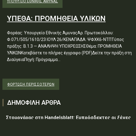
ΥΠΟΥΡΓΕΊΟ ΕΘΝΙΚΉΣ ΆΜΥΝΑΣ
ΥΠΕΘΑ: ΠΡΟΜΗΘΕΙΑ ΥΛΙΚΩΝ
Φορέας: Υπουργείο Εθνικής ΆμυναςΑρ. Πρωτοκόλλου:
Φ.071/505/1610/23 ΙΟΥΛ 26/ΚΕΝΑΠΑΔΑ: ΨΦΧΚ6-ΝΤΠΤύπος
πράξης: Β.1.3 — ΑΝΑΛΗΨΗ ΥΠΟΧΡΕΩΣΗΣΘέμα: ΠΡΟΜΗΘΕΙΑ
ΥΛΙΚΩΝΚατεβάστε το πλήρες έγγραφο (PDF)Δείτε την πράξη στη
ΔιαύγειαΠηγή: Πρόγραμμα...
ΦΌΡΤΩΣΗ ΠΕΡΙΣΣΟΤΈΡΩΝ
ΔΗΜΟΦΙΛΗ ΑΡΘΡΑ
Στουρνάρας στη Handelsblatt: Ευπρόσδεκτες οι ξένες
συμμετοχές στις ελληνικές τράπεζες