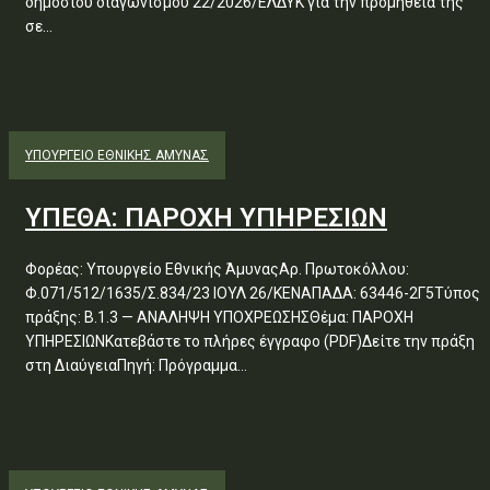
δημόσιου διαγωνισμού 22/2026/ΕΛΔΥΚ για την προμήθειά της
σε...
ΥΠΟΥΡΓΕΊΟ ΕΘΝΙΚΉΣ ΆΜΥΝΑΣ
ΥΠΕΘΑ: ΠΑΡΟΧΗ ΥΠΗΡΕΣΙΩΝ
Φορέας: Υπουργείο Εθνικής ΆμυναςΑρ. Πρωτοκόλλου:
Φ.071/512/1635/Σ.834/23 ΙΟΥΛ 26/ΚΕΝΑΠΑΔΑ: 63446-2Γ5Τύπος
πράξης: Β.1.3 — ΑΝΑΛΗΨΗ ΥΠΟΧΡΕΩΣΗΣΘέμα: ΠΑΡΟΧΗ
ΥΠΗΡΕΣΙΩΝΚατεβάστε το πλήρες έγγραφο (PDF)Δείτε την πράξη
στη ΔιαύγειαΠηγή: Πρόγραμμα...