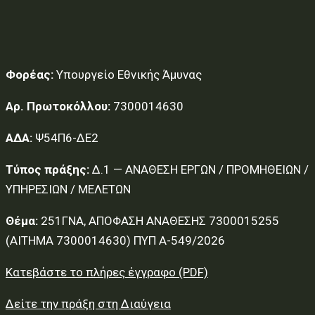
Φορέας:
Υπουργείο Εθνικής Άμυνας
Αρ. Πρωτοκόλλου:
7300014630
ΑΔΑ:
Ψ54Π6-ΔΕ2
Τύπος πράξης:
Δ.1 — ΑΝΑΘΕΣΗ ΕΡΓΩΝ / ΠΡΟΜΗΘΕΙΩΝ /
ΥΠΗΡΕΣΙΩΝ / ΜΕΛΕΤΩΝ
Θέμα:
251ΓΝΑ, ΑΠΟΦΑΣΗ ΑΝΑΘΕΣΗΣ 7300015255
(ΑΙΤΗΜΑ 7300014630) ΠΥΠ Α-549/2026
Κατεβάστε το πλήρες έγγραφο (PDF)
Δείτε την πράξη στη Διαύγεια