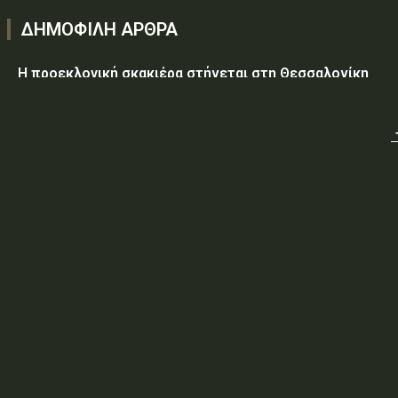
ΔΗΜΟΦΙΛΗ ΑΡΘΡΑ
Η προεκλογική σκακιέρα στήνεται στη Θεσσαλονίκη
Υεμένη: Στους 58 οι νεκροί, δεκάδες οι τραυματίες από
επίθεση των Χούθι σε κυβερνητικές δυνάμεις
Τραμπ: Ο πόλεμος με το Ιράν «θα τελειώσει σύντομα»
ΥΠ.ΠΡΟ.ΠΟ.: «Έγκριση δαπάνης, εξήντα ενός χιλιάδων
εξακοσίων εβδομήντα ευρώ και είκοσι δύο λεπτών
(61.670,22€), για την τροφοδοσία κρατουμένων του
ΠΡΟ.ΚΕ.Κ.Α Ορεστιάδας, που παραβίασαν...
ΥΠ.ΠΡΟ.ΠΟ.: ΠΡΟΣΩΡΙΝΕΣ ΚΥΚΛΟΦΟΡΙΑΚΕΣ ΡΥΘΜΙΣΕΙΣ