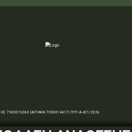
ΗΣ 7300015060 (ΑΙΤΗΜΑ 7300014417) ΠΥΠ Α-421/2026