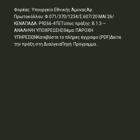
Φορέας: Υπουργείο Εθνικής ΆμυναςΑρ.
Πρωτοκόλλου: Φ.071/370/1234/Σ.607/20 ΜΑΙ 26/
ΚΕΝΑΠΑΔΑ: Ρ9Σ66-4ΤΕΤύπος πράξης: Β.1.3 —
ΑΝΑΛΗΨΗ ΥΠΟΧΡΕΩΣΗΣΘέμα: ΠΑΡΟΧΗ
ΥΠΗΡΕΣΙΩΝΚατεβάστε το πλήρες έγγραφο (PDF)Δείτε
την πράξη στη ΔιαύγειαΠηγή: Πρόγραμμα...