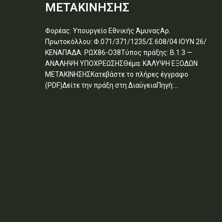
ΜΕΤΑΚΙΝΗΣΗΣ
Φορέας: Υπουργείο Εθνικής ΆμυναςΑρ.
Πρωτοκόλλου: Φ.071/371/1235/Σ.608/04 ΙΟΥΝ 26/
ΚΕΝΑΠΑΔΑ: ΡΩΧ86-Ο38Τύπος πράξης: Β.1.3 —
ΑΝΑΛΗΨΗ ΥΠΟΧΡΕΩΣΗΣΘέμα: ΚΑΛΥΨΗ ΕΞΟΔΩΝ
ΜΕΤΑΚΙΝΗΣΗΣΚατεβάστε το πλήρες έγγραφο
(PDF)Δείτε την πράξη στη ΔιαύγειαΠηγή:...