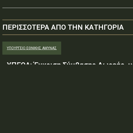
ΠΕΡΙΣΣΟΤΕΡΑ ΑΠΟ ΤΗΝ ΚΑΤΗΓΟΡΙΑ
ΥΠΟΥΡΓΕΊΟ ΕΘΝΙΚΉΣ ΆΜΥΝΑΣ
ΥΠΕΘΑ: Έγκριση Σύμβασης Δωρεάς, μ
Εταιρείας «GREEN PIXEL PRODUCTION
του Ελληνικού Δημοσίου – Υπουργείο
Γενικό Επιτελείο Αεροπορίας-Σχολή
Υπαξιωματικών Αεροπορίας...
Φορέας: Υπουργείο Εθνικής ΆμυναςΑρ. Πρωτοκόλλου: Φ.894/83
πράξης: 2.4.7.1 — ΛΟΙΠΕΣ ΑΤΟΜΙΚΕΣ ΔΙΟΙΚΗΤΙΚΕΣ ΠΡΑΞΕΙΣΘέμα: Έ
της Εταιρείας «GREEN PIXEL PRODUCTIONS Α.Ε.» ως...