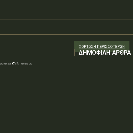
ΦΌΡΤΩΣΗ ΠΕΡΙΣΣΟΤΈΡΩΝ
ΔΗΜΟΦΙΛΗ ΑΡΘΡΑ
εταξύ της
S Α.Ε.» ως δωρητή,
-Εθνικής Άμυνας-
 Μονίμων
43/Σ.2002ΑΔΑ: ΕΡ136-ΑΝΨΤύπος
γκριση Σύμβασης Δωρεάς, μεταξύ