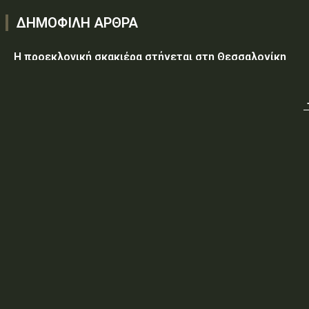
ΔΗΜΟΦΙΛΗ ΑΡΘΡΑ
Η προεκλογική σκακιέρα στήνεται στη Θεσσαλονίκη
Υεμένη: Στους 58 οι νεκροί, δεκάδες οι τραυματίες από
επίθεση των Χούθι σε κυβερνητικές δυνάμεις
Τραμπ: Ο πόλεμος με το Ιράν «θα τελειώσει σύντομα»
ΥΠ.ΠΡΟ.ΠΟ.: «Έγκριση δαπάνης, εξήντα ενός χιλιάδων
εξακοσίων εβδομήντα ευρώ και είκοσι δύο λεπτών
(61.670,22€), για την τροφοδοσία κρατουμένων του
ΠΡΟ.ΚΕ.Κ.Α Ορεστιάδας, που παραβίασαν...
ΥΠ.ΠΡΟ.ΠΟ.: ΠΡΟΣΩΡΙΝΕΣ ΚΥΚΛΟΦΟΡΙΑΚΕΣ ΡΥΘΜΙΣΕΙΣ