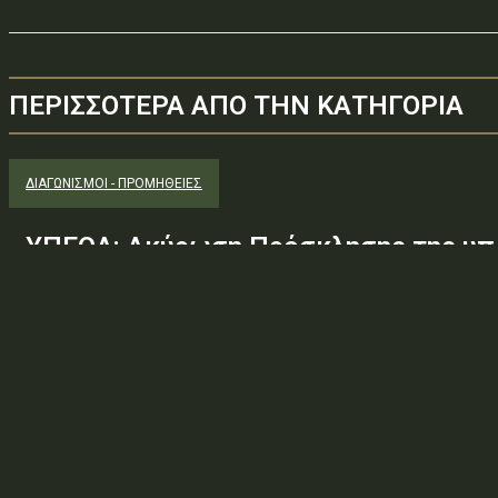
ΠΕΡΙΣΣΟΤΕΡΑ ΑΠΟ ΤΗΝ ΚΑΤΗΓΟΡΙΑ
ΔΙΑΓΩΝΙΣΜΟΊ - ΠΡΟΜΉΘΕΙΕΣ
ΥΠΕΘΑ: Ακύρωση Πρόσκλησης της υπ.
Φ.600.163/94/22278/Σ.2265/25 Μαΐ 
(ΑΔΑ:ΕΧΕ06-Σ4Ν, ΑΔΑΜ: 26PROC0190
ανάγκης ουσιώδους τροποποίησης τω
προδιαγραφών, των όρων...
Φορέας: Υπουργείο Εθνικής ΆμυναςΑρ. Πρωτοκόλλου: 24266ΑΔΑ
— ΠΕΡΙΛΗΨΗ ΔΙΑΚΗΡΥΞΗΣ / ΔΙΑΚΗΡΥΞΗ (ΑΠΟ 1.10.2025)Θέμα: Ακύ
Φ.600.163/94/22278/Σ.2265/25 Μαΐ 26/98 ΑΔΤΕ/4ο...