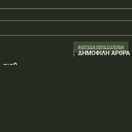
ΦΌΡΤΩΣΗ ΠΕΡΙΣΣΟΤΈΡΩΝ
ΔΗΜΟΦΙΛΗ ΑΡΘΡΑ
 αιρθ
26/98 ΑΔΤΕ/4ο ΕΓ
88100) λόγω της
ν τεχνικών
: ΨΨΘΥ6-2ΝΝΤύπος πράξης: Δ.2.1
ρωση Πρόσκλησης της υπ. αιρθ