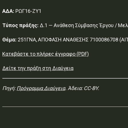
ΑΔΑ:
ΡΩΓ16-ΖΥ1
Τύπος πράξης:
Δ.1 — Ανάθεση Σύμβασης Έργου / Μελ
Θέμα:
251ΓΝΑ, ΑΠΟΦΑΣΗ ΑΝΑΘΕΣΗΣ 7100086708 (ΑΙΤ
Κατεβάστε το πλήρες έγγραφο (PDF)
Δείτε την πράξη στη Διαύγεια
Πηγή:
Πρόγραμμα Διαύγεια
. Άδεια: CC-BY.