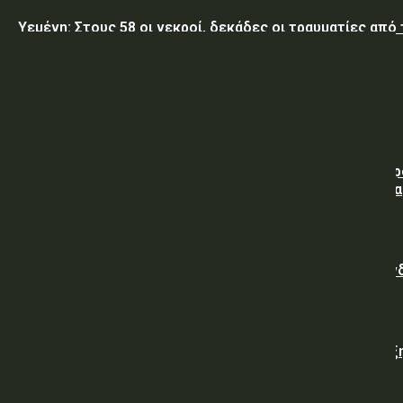
Υεμένη: Στους 58 οι νεκροί, δεκάδες οι τραυματίες από
επίθεση των Χούθι σε κυβερνητικές δυνάμεις
Τραμπ: Ο πόλεμος με το Ιράν «θα τελειώσει σύντομα»
ΥΠ.ΠΡΟ.ΠΟ.: Απευθείας ανάθεση συμφωνίας για την πα
υπηρεσιών κλειδαρά για τη σφράγιση οικίας στα Μέγαρα
λόγω αιφνιδίου θανάτου και απουσίας συγγενών
Γαλλική «ψήφος εμπιστοσύνης» στην ηλεκτρική διασύν
Ελλάδας – Κύπρου με την είσοδο της Meridiam
Viohalco: Εκτόξευση 62% στα κέρδη και ισχυρή ανάπτυξ
στο α’ εξάμηνο