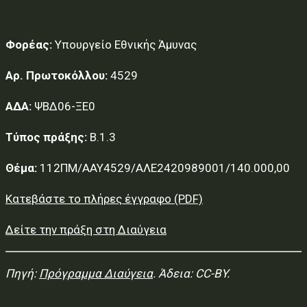
Φορέας:
Υπουργείο Εθνικής Άμυνας
Αρ. Πρωτοκόλλου:
4529
ΑΔΑ:
ΨΒΔ06-ΞΕ0
Τύπος πράξης:
Β.1.3
Θέμα:
112ΠΜ/ΑΑΥ4529/ΑΛΕ2420989001/140.000,00
Κατεβάστε το πλήρες έγγραφο (PDF)
Δείτε την πράξη στη Διαύγεια
Πηγή:
Πρόγραμμα Διαύγεια
. Άδεια: CC-BY.