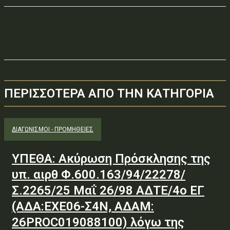
ΠΕΡΙΣΣΟΤΕΡΑ ΑΠΟ ΤΗΝ ΚΑΤΗΓΟΡΙΑ
ΔΙΑΓΩΝΙΣΜΟΊ - ΠΡΟΜΉΘΕΙΕΣ
ΥΠΕΘΑ: Ακύρωση Πρόσκλησης της
υπ. αιρθ Φ.600.163/94/22278/
Σ.2265/25 Μαΐ 26/98 ΑΔΤΕ/4ο ΕΓ
(ΑΔΑ:ΕΧΕ06-Σ4Ν, ΑΔΑΜ:
26PROC019088100) λόγω της