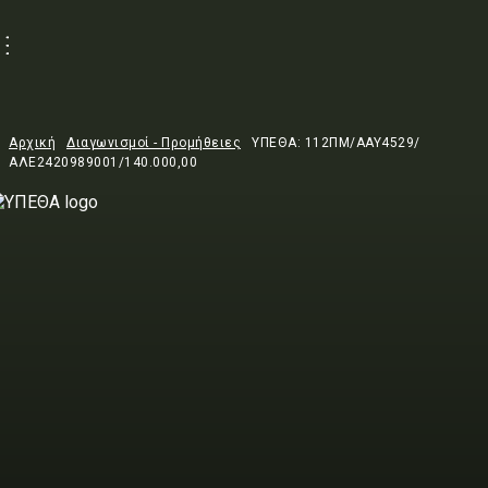
Αρχική
Διαγωνισμοί - Προμήθειες
ΥΠΕΘΑ: 112ΠΜ/ΑΑΥ4529/
ΑΛΕ2420989001/140.000,00