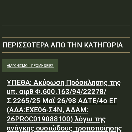
ΠΕΡΙΣΣΟΤΕΡΑ ΑΠΟ ΤΗΝ ΚΑΤΗΓΟΡΙΑ
ΔΙΑΓΩΝΙΣΜΟΊ - ΠΡΟΜΉΘΕΙΕΣ
ΥΠΕΘΑ: Ακύρωση Πρόσκλησης της
υπ. αιρθ Φ.600.163/94/22278/
Σ.2265/25 Μαΐ 26/98 ΑΔΤΕ/4ο ΕΓ
(ΑΔΑ:ΕΧΕ06-Σ4Ν, ΑΔΑΜ:
26PROC019088100) λόγω της
ανάγκης ουσιώδους τροποποίησης