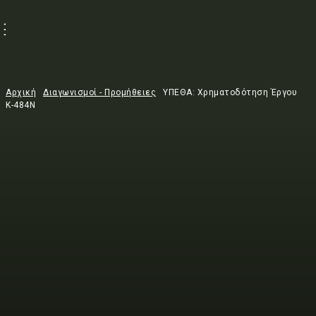
Αρχική
Διαγωνισμοί - Προμήθειες
ΥΠΕΘΑ: Χρηματοδότηση Έργου
Κ-484Ν