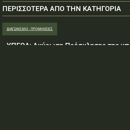
ΠΕΡΙΣΣΟΤΕΡΑ ΑΠΟ ΤΗΝ ΚΑΤΗΓΟΡΙΑ
ΔΙΑΓΩΝΙΣΜΟΊ - ΠΡΟΜΉΘΕΙΕΣ
ΥΠΕΘΑ: Ακύρωση Πρόσκλησης της υπ.
Φ.600.163/94/22278/Σ.2265/25 Μαΐ 
(ΑΔΑ:ΕΧΕ06-Σ4Ν, ΑΔΑΜ: 26PROC0190
ανάγκης ουσιώδους τροποποίησης τω
προδιαγραφών, των όρων...
Φορέας: Υπουργείο Εθνικής ΆμυναςΑρ. Πρωτοκόλλου: 24266ΑΔΑ
— ΠΕΡΙΛΗΨΗ ΔΙΑΚΗΡΥΞΗΣ / ΔΙΑΚΗΡΥΞΗ (ΑΠΟ 1.10.2025)Θέμα: Ακύ
Φ.600.163/94/22278/Σ.2265/25 Μαΐ 26/98 ΑΔΤΕ/4ο...