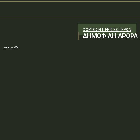
ΦΌΡΤΩΣΗ ΠΕΡΙΣΣΟΤΈΡΩΝ
ΔΗΜΟΦΙΛΗ ΑΡΘΡΑ
 αιρθ
26/98 ΑΔΤΕ/4ο ΕΓ
88100) λόγω της
ν τεχνικών
: ΨΨΘΥ6-2ΝΝΤύπος πράξης: Δ.2.1
ρωση Πρόσκλησης της υπ. αιρθ