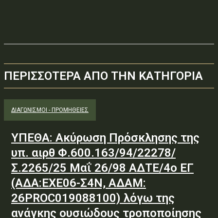
ΠΕΡΙΣΣΟΤΕΡΑ ΑΠΟ ΤΗΝ ΚΑΤΗΓΟΡΙΑ
ΔΙΑΓΩΝΙΣΜΟΊ - ΠΡΟΜΉΘΕΙΕΣ
ΥΠΕΘΑ: Ακύρωση Πρόσκλησης της
υπ. αιρθ Φ.600.163/94/22278/
Σ.2265/25 Μαΐ 26/98 ΑΔΤΕ/4ο ΕΓ
(ΑΔΑ:ΕΧΕ06-Σ4Ν, ΑΔΑΜ:
26PROC019088100) λόγω της
ανάγκης ουσιώδους τροποποίησης