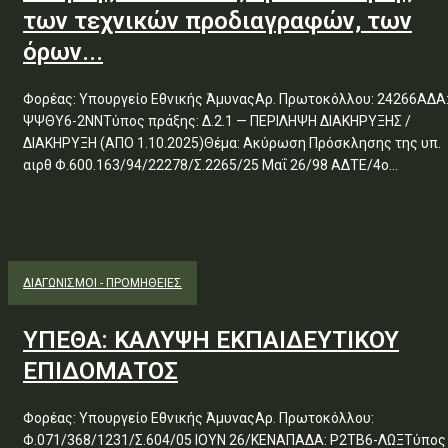
των τεχνικών προδιαγραφών, των
όρων...
Φορέας: Υπουργείο Εθνικής ΆμυναςΑρ. Πρωτοκόλλου: 24266ΑΔΑ
ΨΨΘΥ6-2ΝΝΤύπος πράξης: Δ.2.1 — ΠΕΡΙΛΗΨΗ ΔΙΑΚΗΡΥΞΗΣ /
ΔΙΑΚΗΡΥΞΗ (ΑΠΟ 1.10.2025)Θέμα: Ακύρωση Πρόσκλησης της υπ.
αιρθ Φ.600.163/94/22278/Σ.2265/25 Μαΐ 26/98 ΑΔΤΕ/4ο...
ΔΙΑΓΩΝΙΣΜΟΊ - ΠΡΟΜΉΘΕΙΕΣ
ΥΠΕΘΑ: ΚΑΛΥΨΗ ΕΚΠΑΙΔΕΥΤΙΚΟΥ
ΕΠΙΔΟΜΑΤΟΣ
Φορέας: Υπουργείο Εθνικής ΆμυναςΑρ. Πρωτοκόλλου:
Φ.071/368/1231/Σ.604/05 ΙΟΥΝ 26/ΚΕΝΑΠΑΔΑ: Ρ2ΤΒ6-ΛΩΞΤύπος