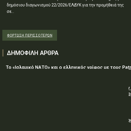
δημόσιου διαγωνισμού 22/2026/ΕΛΔΥΚ για την προμήθειά της
σε...
ΦΌΡΤΩΣΗ ΠΕΡΙΣΣΟΤΈΡΩΝ
ΔΗΜΟΦΙΛΗ ΑΡΘΡΑ
Το «Ισλαμικό ΝΑΤΟ» και ο ελληνικός γρίφος με τους Patr
Η Τεχεράνη θα διατηρήσει τον αποκλεισμό των Στενών
Ορμούζ έως ότου οι ΗΠΑ αποδεχθούν “όλους” τους όρο
της
Ο Νετανιάχου απορρίπτει το ειρηνευτικό σχέδιο του Τ
για τη Γάζα