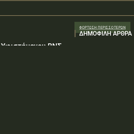
ΦΌΡΤΩΣΗ ΠΕΡΙΣΣΟΤΈΡΩΝ
ΔΗΜΟΦΙΛΗ ΑΡΘΡΑ
 Υφιστάμενου ΒΝΣ
υργία Βρεφικού
: 9ΞΖΨ6-ΖΧΒΤύπος πράξης: Δ.2.1
αβάθμιση – Επέκταση του