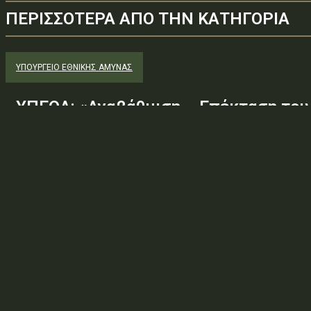
ΠΕΡΙΣΣΟΤΕΡΑ ΑΠΟ ΤΗΝ ΚΑΤΗΓΟΡΙΑ
ΥΠΟΥΡΓΕΊΟ ΕΘΝΙΚΉΣ ΆΜΥΝΑΣ
ΥΠΕΘΑ: «Αναβάθμιση – Επέκταση του
Αλεξανδρούπολης, με σκοπό τη λειτο
Τμήματος»
Φορέας: Υπουργείο Εθνικής ΆμυναςΑρ. Πρωτοκόλλου: 107952ΑΔΑ
— ΠΕΡΙΛΗΨΗ ΔΙΑΚΗΡΥΞΗΣ / ΔΙΑΚΗΡΥΞΗ (ΑΠΟ 1.10.2025)Θέμα: «Αν
Υφιστάμενου ΒΝΣ Αλεξανδρούπολης, με σκοπό τη...
ΥΠΟΥΡΓΕΊΟ ΕΘΝΙΚΉΣ ΆΜΥΝΑΣ